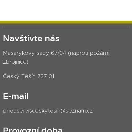
Navštivte nás
Masarykovy sady 67/34 (naproti požární
zbrojnice)
Český Těšín 737 01
E-mail
pneuservisceskytesin@seznam.cz
Provozní doba